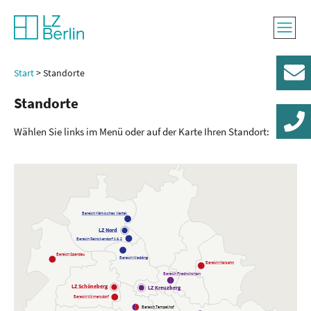
Konta
Start
Standorte
Standorte
030 / 
Wählen Sie links im Menü oder auf der Karte Ihren Standort:
Bereich Märkisches Viertel
LZ Nord
Bereich Reinickendorf 1 & 2
Bereich Spandau
Bereich Wedding
Bereich Marzahn
Bereich Friedrichshain
LZ Schöneberg
LZ Kreuzberg
Bereich Wilmersdorf
Bereich Tempelhof